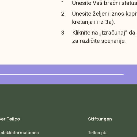
Unesite Vaš bračni statu
Unesite željeni iznos kap
kretanja ili iz 3a).
Kliknite na „Izračunaj“ da
za različite scenarije.
er Tellco
Stiftungen
ntaktinformationen
Tellco pk