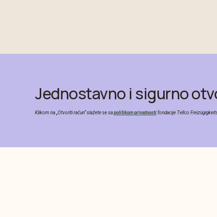
Jednostavno i sigurno otvo
Klikom na „Otvoriti račun“ slažete se sa
politikom privatnosti
fondacije Tellco Freizügigkeit