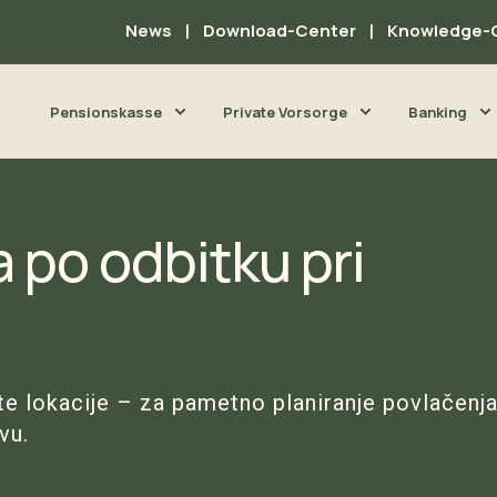
News
Download-Center
Knowledge-
Pensionskasse
Private Vorsorge
Banking
 po odbitku pri
te lokacije – za pametno planiranje povlačenj
vu.