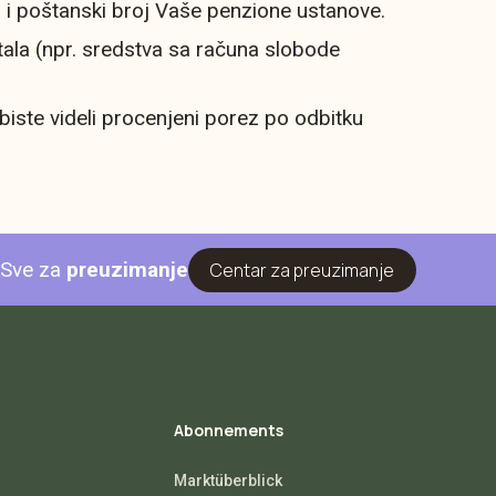
s i poštanski broj Vaše penzione ustanove.
itala (npr. sredstva sa računa slobode
 biste videli procenjeni porez po odbitku
Sve za
preuzimanje
Centar za preuzimanje
Abonnements
Marktüberblick