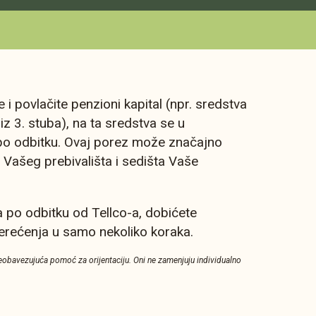
 i povlačite penzioni kapital (npr. sredstva
iz 3. stuba), na ta sredstva se u
po odbitku. Ovaj porez može značajno
e Vašeg prebivališta i sedišta Vaše
a po odbitku od Tellco-a, dobićete
rećenja u samo nekoliko koraka.
eobavezujuća pomoć za orijentaciju. Oni ne zamenjuju individualno