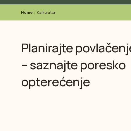
Home
Kalkulatori
Planirajte povlačenj
– saznajte poresko
opterećenje