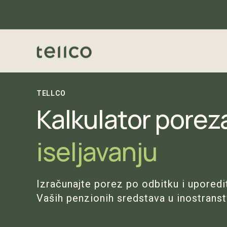
TELLCO
Kalkulator poreza
iseljavanju
Izračunajte porez po odbitku i uporedi
Vaših penzionih sredstava u inostranst