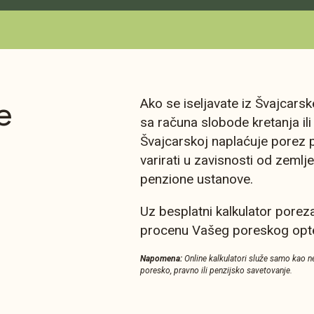
e
Ako se iseljavate iz Švajcarske
sa računa slobode kretanja ili 
Švajcarskoj naplaćuje porez 
varirati u zavisnosti od zemlj
penzione ustanove.
Uz besplatni kalkulator porez
procenu Vašeg poreskog opte
Napomena:
Online kalkulatori služe samo kao n
poresko, pravno ili penzijsko savetovanje.