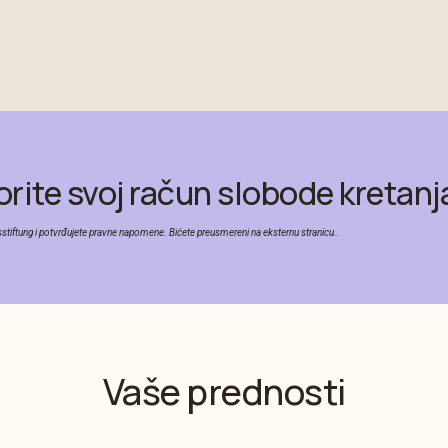
rite svoj račun slobode kretanj
sstiftung i potvrđujete pravne napomene. Bićete preusmereni na eksternu stranicu..
Vaše prednosti