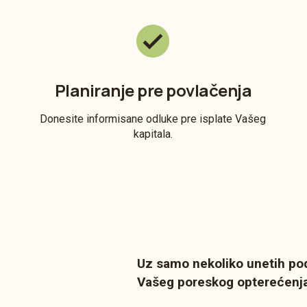
Planiranje pre povlačenja
Donesite informisane odluke pre isplate Vašeg
kapitala.
Uz samo nekoliko unetih po
Vašeg poreskog opterećenja 