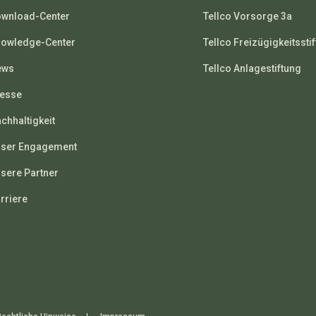
wnload-Center
Tellco Vorsorge 3a
owledge-Center
Tellco Freizügigkeitssti
ews
Tellco Anlagestiftung
esse
chhaltigkeit
ser Engagement
sere Partner
rriere