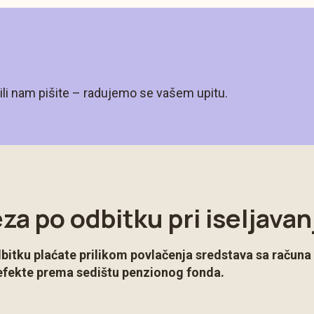
li nam pišite – radujemo se vašem upitu.