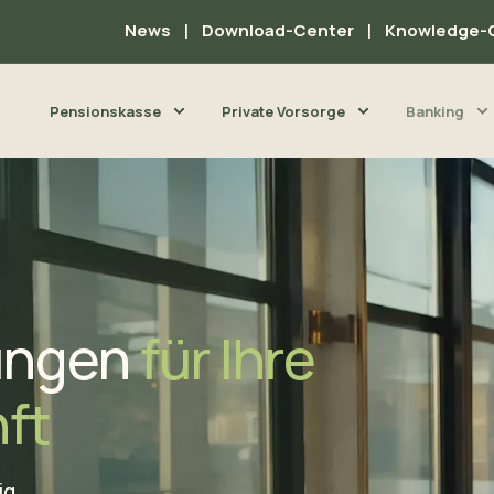
News
Download-Center
Knowledge-
Pensionskasse
Private Vorsorge
Banking
sungen
für Ihre
nft
ig