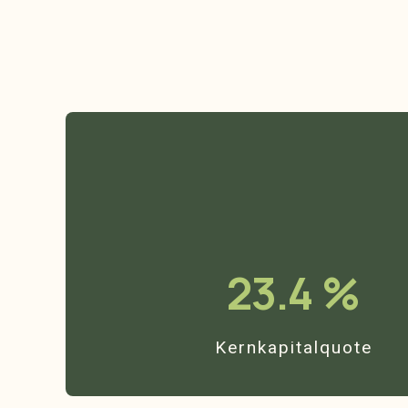
23.4
%
Kernkapitalquote