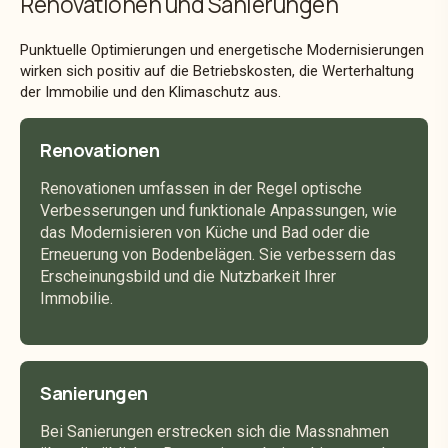
Renovationen und Sanierungen
Punktuelle Optimierungen und energetische Modernisierungen
Flexibler Zinssatz, angepasst an den
wirken sich positiv auf die Betriebskosten, die Werterhaltung
der Immobilie und den Klimaschutz aus.
Geldmarkt
Renovationen
Renovationen umfassen in der Regel optische
Verbesserungen und funktionale Anpassungen, wie
das Modernisieren von Küche und Bad oder die
Volle Transparenz durch den SARON-
Erneuerung von Bodenbelägen. Sie verbessern das
Referenzzinssatz
Erscheinungsbild und die Nutzbarkeit Ihrer
Immobilie.
Sanierungen
Keine feste Laufzeit, maximale
Flexibilität
Bei Sanierungen erstrecken sich die Massnahmen