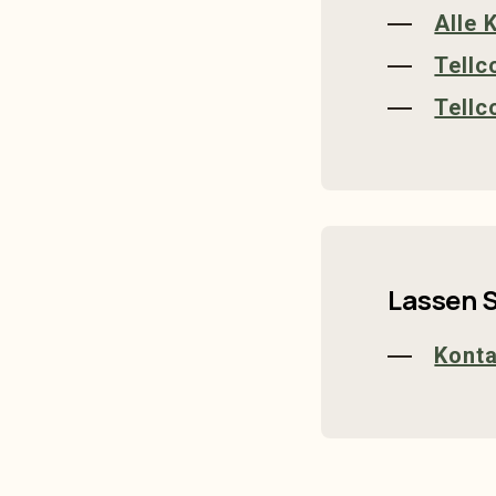
Alle 
Tellc
Tellc
Lassen S
Kont