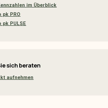
Kennzahlen im Überblick
o pk PRO
o pk PULSE
ie sich beraten
akt aufnehmen