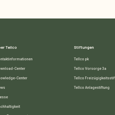
er Tellco
Stiftungen
ntaktinformationen
Tellco pk
wnload-Center
Tellco Vorsorge 3a
owledge-Center
Tellco Freizügigkeitssti
ews
Tellco Anlagestiftung
esse
chhaltigkeit