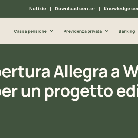
Notizie
Download center
Knowledge ce
Cassa pensione
Previdenza privata
Banking
pertura Allegra a 
per un progetto edi