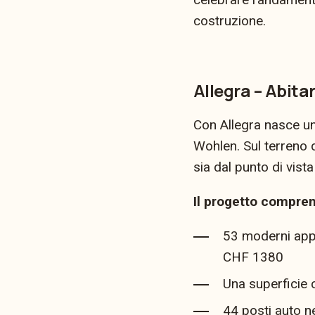
costruzione.
Allegra – Abita
Con Allegra nasce un
Wohlen. Sul terreno 
sia dal punto di vist
Il progetto compre
53 moderni appa
CHF 1380
Una superficie 
44 posti auto n