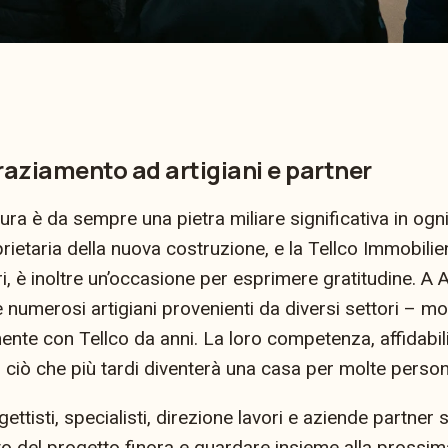
raziamento ad artigiani e partner
ura è da sempre una pietra miliare significativa in ogni
prietaria della nuova costruzione, e la Tellco Immobili
ri, è inoltre un’occasione per esprimere gratitudine. A 
numerosi artigiani provenienti da diversi settori – molt
ente con Tellco da anni. La loro competenza, affidabil
ciò che più tardi diventerà una casa per molte person
ettisti, specialisti, direzione lavori e aziende partner s
o del progetto finora e guardare insieme alla prossim