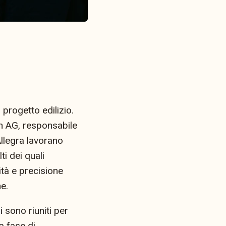
 progetto edilizio.
en AG, responsabile
Allegra lavorano
i dei quali
ità e precisione
e.
i sono riuniti per
a fase di