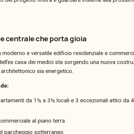
re centrale che porta gioia
 moderno e versatile edificio residenziale e commerci
dell’ex casa dei medici sta sorgendo una nuova costr
a architettonico sia energetico.
nde:
rtamenti da 1½ a 3½ locali e 3 eccezionali attici da 4½
commerciale al piano terra
el parcheggio sotterraneo