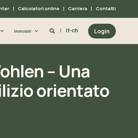
nter
Calcolatori online
Carriera
Contatti
it-ch
Login
Immobili
Wohlen – Una
lizio orientato