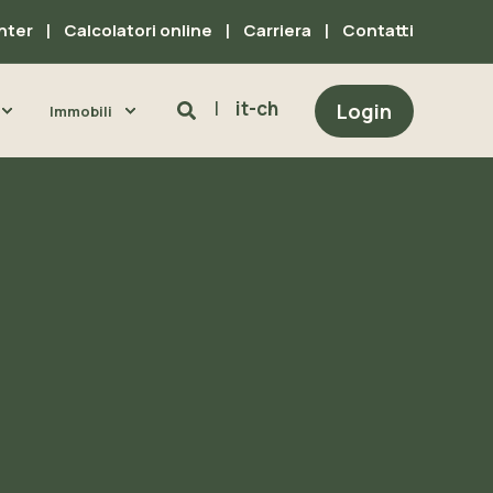
nter
Calcolatori online
Carriera
Contatti
it-ch
Login
Immobili