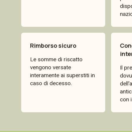
dispo
nazio
Rimborso sicuro
Con
inte
Le somme di riscatto
vengono versate
Il pr
interamente ai superstiti in
dovut
caso di decesso.
dell’
anti
con i