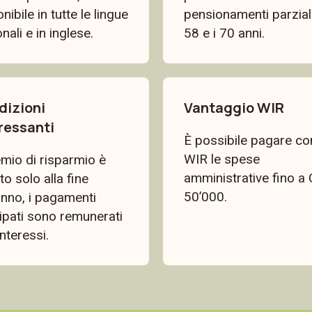
nibile in tutte le lingue
pensionamenti parziali 
nali e in inglese.
58 e i 70 anni.
dizioni
Vantaggio WIR
ressanti
È possibile pagare co
WIR le spese
emio di risparmio è
amministrative fino a
o solo alla fine
50’000.
anno, i pagamenti
cipati sono remunerati
nteressi.