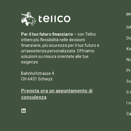
In
In
Per il tuo futuro finanziario
– con Tellco
Do
ottieni più flessibilità nelle decisioni
finanziarie, più sicurezza per il tuo futuro e
Kn
un'assistenza personalizzata. Offriamo
soluzioni su misura orientate alle tue
No
esigenze.
Pr
Bahnhofstrasse 4
CH-6431 Schwyz
So
Prenota ora un appuntamento di
Il
consulenza
I 
Ca