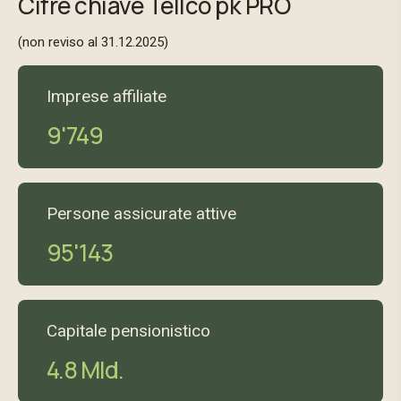
Cifre chiave Tellco pk PRO
(non reviso al 31.12.2025)
Imprese affiliate
9'749
Persone assicurate attive
95'143
Capitale pensionistico
4.8 Mld.