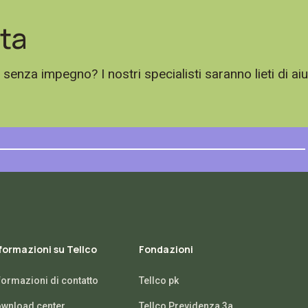
ta
nza impegno? I nostri specialisti saranno lieti di aiu
formazioni su Tellco
Fondazioni
formazioni di contatto
Tellco pk
wnload center
Tellco Previdenza 3a