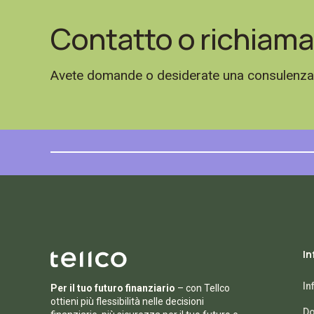
Contatto o richiama
Avete domande o desiderate una consulenza se
In
In
Per il tuo futuro finanziario
– con Tellco
ottieni più flessibilità nelle decisioni
Do