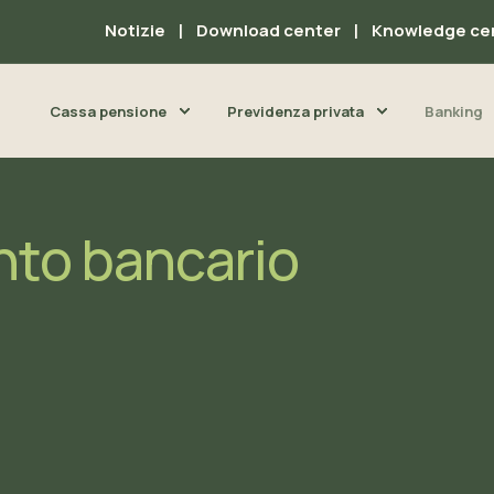
Notizie
Download center
Knowledge ce
Cassa pensione
Previdenza privata
Banking
nto bancario