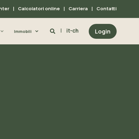
nter
Calcolatori online
Carriera
Contatti
it-ch
Login
Immobili