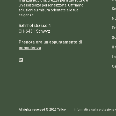
finanziarie, più sicurezza per il tuo futuro e
un'assistenza personalizzata. Offriamo
Kn
soluzioni su misura orientate alle tue
esigenze.
No
Bahnhofstrasse 4
Pr
CH-6431 Schwyz
So
Prenota ora un appuntamento di
Il
consulenza
I 
Ca
All rights reserved © 2026 Tellco
Informativa sulla protezione d