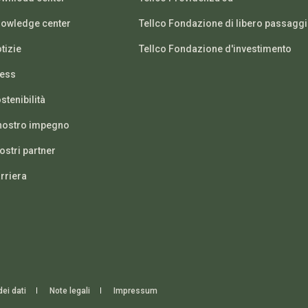
owledge center
Tellco Fondazione di libero passagg
tizie
Tellco Fondazione d'investimento
ess
stenibilità
 nostro impegno
nostri partner
rriera
ei dati
Note legali
Impressum