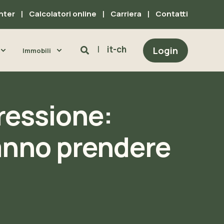
nter
Calcolatori online
Carriera
Contatti
it-ch
Login
Immobili
ressione:
anno prendere