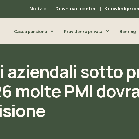
Notizie
Download center
Knowledge ce
Cassa pensione
Previdenza privata
Banking
 aziendali sotto p
26 molte PMI dovr
isione