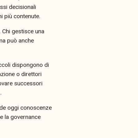
si decisionali
i più contenute.
. Chi gestisce una
 ma può anche
iccoli dispongono di
zione o direttori
trovare successori
.
iede oggi conoscenze
i e la governance