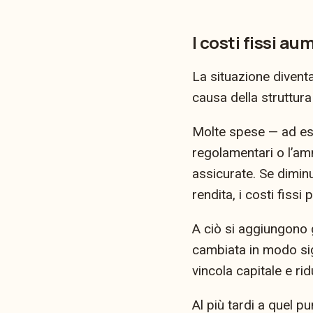
I costi fissi a
La situazione diventa
causa della struttura 
Molte spese — ad esem
regolamentari o l’a
assicurate. Se diminu
rendita, i costi fiss
A ciò si aggiungono g
cambiata in modo sign
vincola capitale e ridu
Al più tardi a quel 