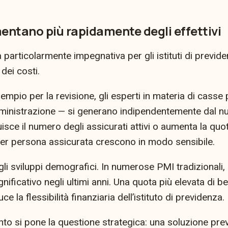
umentano più rapidamente degli effettivi
 particolarmente impegnativa per gli istituti di previd
dei costi.
pio per la revisione, gli esperti in materia di casse p
mministrazione — si generano indipendentemente dal n
isce il numero degli assicurati attivi o aumenta la quot
i per persona assicurata crescono in modo sensibile.
li sviluppi demografici. In numerose PMI tradizionali, l
ificativo negli ultimi anni. Una quota più elevata di ben
ce la flessibilità finanziaria dell’istituto di previdenza.
punto si pone la questione strategica: una soluzione pr