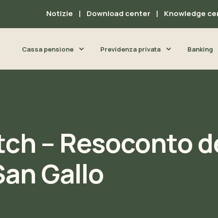
Notizie
Download center
Knowledge ce
Cassa pensione
Previdenza privata
Banking
ch – Resoconto de
San Gallo