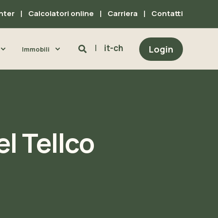
nter
Calcolatori online
Carriera
Contatti
it-ch
Login
Immobili
l Tellco