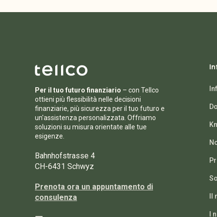
In
In
Per il tuo futuro finanziario
– con Tellco
ottieni più flessibilità nelle decisioni
Do
finanziarie, più sicurezza per il tuo futuro e
un'assistenza personalizzata. Offriamo
Kn
soluzioni su misura orientate alle tue
esigenze.
No
Bahnhofstrasse 4
Pr
CH-6431 Schwyz
So
Prenota ora un appuntamento di
Il
consulenza
I 