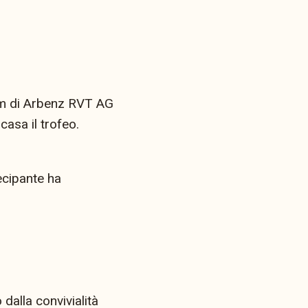
eam di Arbenz RVT AG
asa il trofeo.
ecipante ha
 dalla convivialità