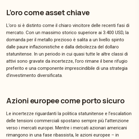
L’oro come asset chiave
L’oro
si
è
distinto
come
il
chiaro
vincitore
delle
recenti
fasi
di
mercato.
Con
un
massimo
storico
superiore
ai
3.400
USD,
la
domanda
per
il
metallo
prezioso
è
salita
a
un
livello
spinto
dalle
paure
inflazionistiche
e
dalla
debolezza
del
dollaro
statunitense.
In
un
periodo
in
cui
quasi
tutte
le
altre
classi
di
attivi
sono
gravate
da
incertezze,
l’oro
rimane
il
bene
rifugio
preferito
e
una
componente
imprescindibile
di
una
strategia
d’investimento
diversificata.
Azioni europee come porto sicuro
Le
incertezze
riguardanti
la
politica
statunitense
e
l’escalation
delle
tensioni
commerciali
spostano
sempre
più
l’attenzione
verso
i
mercati
europei.
Mentre
i
mercati
azionari
americani
rimangono
in
una
fase
ribassista,
le
azioni
europee –
in