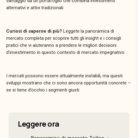
vantaggio
da
un
portafoglio
che
combina
investimenti
alternativi
e
attivi
tradizionali.
Curiosi di saperne di
più?
Leggete
la
panoramica
di
mercato
completa
per
scoprire
tutti
gli
insight
e
i
consigli
pratici
che
vi
aiuteranno
a
prendere
le
migliori
decisioni
d’investimento
in
questo
contesto
di
mercato
impegnativo.
I
mercati
possono
essere
attualmente
instabili,
ma
questi
sviluppi
mostrano
che
ci
sono
ancora
opportunità
concrete –
se
si
tiene
d’occhio
i
segmenti
giusti.
Leggere ora