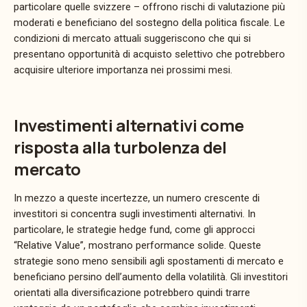
particolare
quelle
svizzere –
offrono
rischi
di
valutazione
più
moderati
e
beneficiano
del
sostegno
della
politica
fiscale.
Le
condizioni
di
mercato
attuali
suggeriscono
che
qui
si
presentano
opportunità
di
acquisto
selettivo
che
potrebbero
acquisire
ulteriore
importanza
nei
prossimi
mesi.
Investimenti alternativi come
risposta alla turbolenza del
mercato
In
mezzo
a
queste
incertezze,
un
numero
crescente
di
investitori
si
concentra
sugli
investimenti
alternativi.
In
particolare,
le
strategie
hedge
fund,
come
gli
approcci
“
Relative
Value”,
mostrano
performance
solide.
Queste
strategie
sono
meno
sensibili
agli
spostamenti
di
mercato
e
beneficiano
persino
dell’aumento
della
volatilità.
Gli
investitori
orientati
alla
diversificazione
potrebbero
quindi
trarre