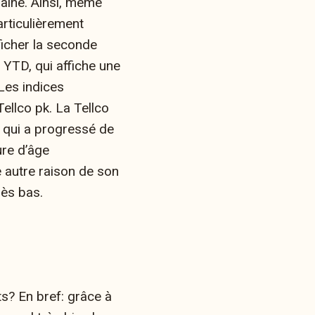
saine
. Ainsi, même
articulièrement
ficher la seconde
 YTD, qui affiche une
Les indices
ellco pk. La Tellco
 qui a progressé de
ure d’âge
 autre raison de son
rès bas.
s? En bref: grâce à