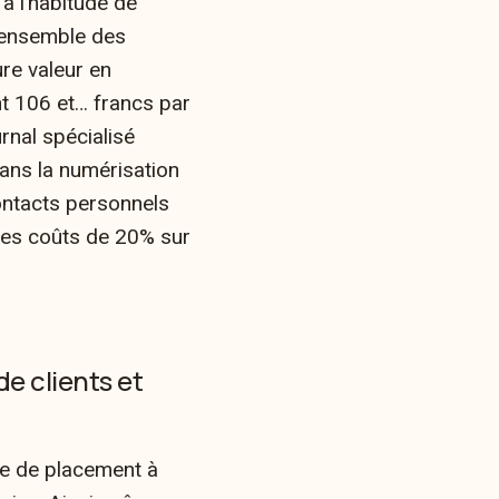
 a l’habitude de
l’ensemble des
ure valeur en
t 106 et… francs par
urnal spécialisé
ans la numérisation
 contacts personnels
 les coûts de 20% sur
e clients et
e de placement à