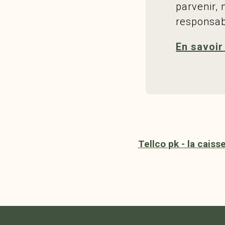
parvenir,
responsabi
En savoir
Tellco pk - la caiss