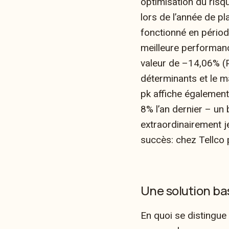
optimisation du risqu
lors de l’année de p
fonctionné en période 
meilleure performanc
valeur de –14,06% (P
déterminants et le m
pk affiche égalemen
8% l’an dernier – un 
extraordinairement j
succès: chez Tellco p
Une solution bas
En quoi se distingue