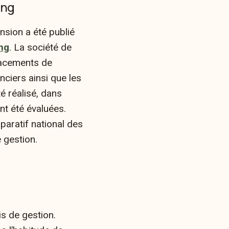
ing
nsion a été publié
ng
. La société de
placements de
anciers ainsi que les
té réalisé, dans
t été évaluées.
paratif national des
 gestion.
is de gestion.