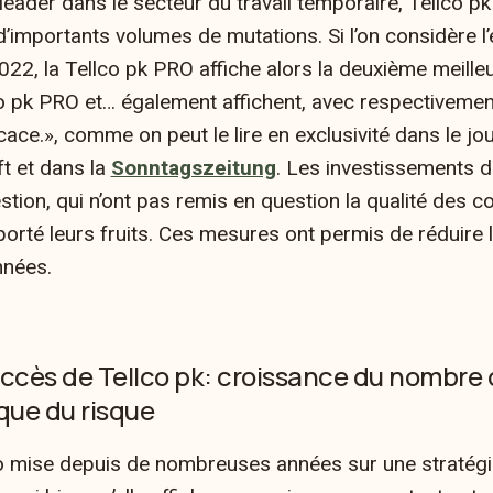
leader dans le secteur du travail temporaire, Tellco pk
 d’importants volumes de mutations. Si l’on considère 
022, la Tellco pk PRO affiche alors la deuxième meille
o pk PRO et… également affichent, avec respectivemen
icace.», comme on peut le lire en exclusivité dans le jo
t et dans la
Sonntagszeitung
. Les investissements d
 gestion, qui n’ont pas remis en question la qualité des
 porté leurs fruits. Ces mesures ont permis de réduire
nnées.
uccès de Tellco pk: croissance du nombre d
que du risque
o mise depuis de nombreuses années sur une stratégi