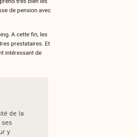
rend très bien les
sse de pension
avec
g. A cette fin, les
res prestataires. Et
nt intéressant de
ité de la
r ses
ur y