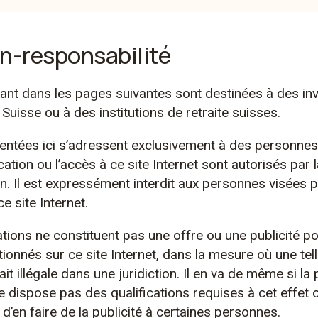
Vous avez le choix entre quat
n-responsabilité
avantageuses et largement div
de
sur une sélection que vous p
rant dans les pages suivantes sont destinées à des in
 Suisse ou à des institutions de retraite suisses.
entées ici s’adressent exclusivement à des personnes
ication ou l’accès à ce site Internet sont autorisés par l
ion. Il est expressément interdit aux personnes visées p
ce site Internet.
ions ne constituent pas une offre ou une publicité po
ionnés sur ce site Internet, dans la mesure où une telle
Tellco Cla
t illégale dans une juridiction. Il en va de même si la 
ne dispose pas des qualifications requises à cet effet ou
Stratégie 
u d’en faire de la publicité à certaines personnes.