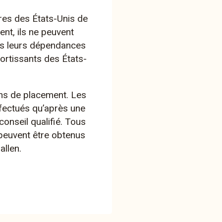
ères des États-Unis de
roissance conforme au marché de la
nt, ils ne peuvent
lco.
ns leurs dépendances
sortissants des États-
stisseur·euse·s axé·e·s sur le rendement,
e croissance supérieure à la moyenne du
ue au premier plan et qui sont à la
ns de placement. Les
uille diversifié sur le plan mondial. En
fectués qu’après une
s sont investis en actions.
onseil qualifié. Tous
 peuvent être obtenus
llen.
s