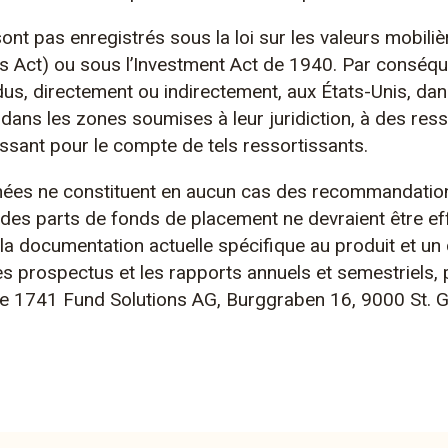
ont pas enregistrés sous la loi sur les valeurs mobili
érée de la fortune
Le fonds vise une c
s Act) ou sous l’Investment Act de 1940. Par conséque
fortune gérée par Tel
us, directement ou indirectement, aux États-Unis, da
ue dans les zones soumises à leur juridiction, à des res
un profil
Il s’adresse aux inve
issant pour le compte de tels ressortissants.
vation réelle du
pour lesquel·le·s un
rendement
capital investi se sit
nées ne constituent en aucun cas des recommandatio
, et qui sont à la
recherche d’un portefe
des parts de fonds de placement ne devraient être ef
 le plan mondial. En
moyenne, 25% du fond
a documentation actuelle spécifique au produit et un c
 actions.
es prospectus et les rapports annuels et semestriels,
e 1741 Fund Solutions AG, Burggraben 16, 9000 St. Ga
En savoir plu