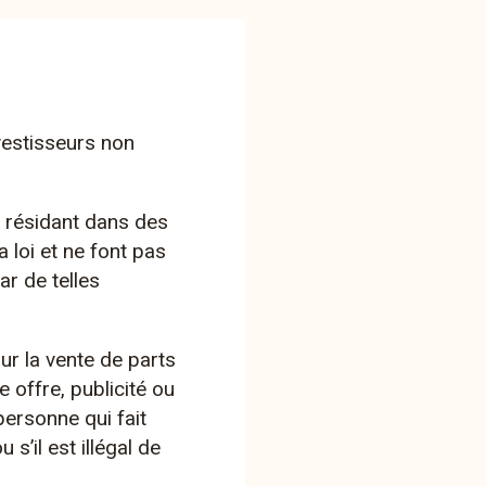
re stratégies de placement Tellco
ersifiées. Votre stratégie de base repose
ouvez compléter.
vestisseurs non
 résidant dans des
a loi et ne font pas
ar de telles
ur la vente de parts
 offre, publicité ou
ssic
personne qui fait
 s’il est illégal de
25