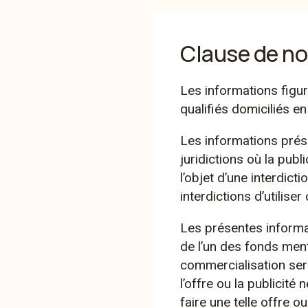
Fonds stratégiques
Clause de no
Tellco – au service 
Les informations figu
votre stratégie de
qualifiés domiciliés en
base
Les informations prés
juridictions où la publ
l’objet d’une interdict
interdictions d’utiliser 
Les présentes informat
de l’un des fonds ment
Tellco Classic
commercialisation serai
l’offre ou la publicité 
Stratégie 10
faire une telle offre o