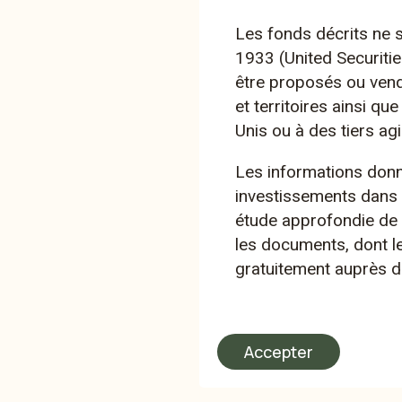
Les fonds décrits ne s
Le fonds vise une croissance réelle mod
1933 (United Securitie
gérée par Tellco.
être proposés ou vend
et territoires ainsi q
Il convient aux investisseur·euse·s ayant 
Unis ou à des tiers ag
conservateur, pour lesquel·le·s la préser
capital investi ainsi qu’un potentiel de 
Les informations don
supplémentaire se situent au premier plan
investissements dans 
recherche d’un portefeuille diversifié sur
étude approfondie de l
moyenne, 10% du fonds sont investis en
les documents, dont l
gratuitement auprès d
En savoir plus
Accepter