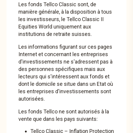
Les fonds Tellco Classic sont, de
manière générale, à la disposition à tous
les investisseurs, le Tellco Classic II
Adaptation de notre offre de fonds
Equities World uniquement aux
institutions de retraite suisses.
10. avril 2026
– Nous vous informons d’une
adaptation de notre offre de fonds.
Les informations figurant sur ces pages
En savoir plus
Internet et concernant les entreprises
d'investissements ne s'adressent pas à
des personnes spécifiques mais aux
lecteurs qui s'intéressent aux fonds et
Fonds stratégiques
dont le domicile se situe dans un Etat où
les entreprises d'investissements sont
autorisées.
Tellco Classic - Stratégie 10
Les fonds Tellco ne sont autorisés à la
Tellco Classic - Stratégie 25
vente que dans les pays suivants:
Tellco Classic - Stratégie 45
Tellco Classic – Inflation Protection