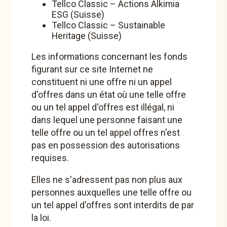
Fonds en actions
Tellco Classic – Actions Alkimia
ESG (Suisse)
Tellco Classic – Sustainable
Heritage (Suisse)
Tellco Classic - Actions Suisse ESG
(en liquidation)
Les informations concernant les fonds
Tellco Classic - Best Idea ESG
figurant sur ce site Internet ne
(en liquidation)
constituent ni une offre ni un appel
d'offres dans un état où une telle offre
Tellco Classic II - Actions monde ESG
ou un tel appel d'offres est illégal, ni
dans lequel une personne faisant une
Tellco Classic - Actions Alkimia ESG
telle offre ou un tel appel offres n'est
Tellco Classic - Sustainable Heritage
pas en possession des autorisations
(en liquidation)
requises.
Tellco Classic - Actions Suisse ESG
Elles ne s'adressent pas non plus aux
personnes auxquelles une telle offre ou
Le fonds investit dans un portefeuille d’actions diversifié
et est axé sur le Swiss Performance ESG Weighted Index.
un tel appel d'offres sont interdits de par
la loi.
Selon une approche semi-active, l’investissement est