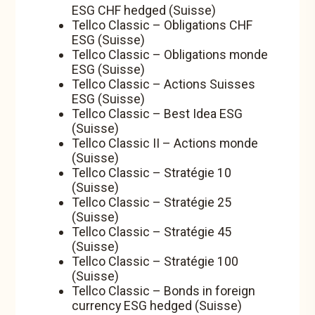
ESG CHF hedged (Suisse)
Tellco Classic - Stratégie 100
Tellco Classic – Obligations CHF
Tellco Classic - Stratégie 10
ESG (Suisse)
Tellco Classic – Obligations monde
Le fonds vise une croissance réelle modérée de la
ESG (Suisse)
Tellco Classic – Actions Suisses
fortune gérée par Tellco.
ESG (Suisse)
Il convient aux investisseur·euse·s ayant un profil
Tellco Classic – Best Idea ESG
conservateur, pour lesquel·le·s la préservation réelle du
(Suisse)
capital investi ainsi qu’un potentiel de rendement
Tellco Classic II – Actions monde
supplémentaire se situent au premier plan, et qui sont à la
(Suisse)
Tellco Classic – Stratégie 10
recherche d’un portefeuille diversifié sur le plan mondial.
(Suisse)
En moyenne, 10% du fonds sont investis en actions.
Tellco Classic – Stratégie 25
Vous trouverez ici la fiche d'information, la brochure et le
(Suisse)
document d’informations clés:
Plus d'informations sur
Tellco Classic – Stratégie 45
Swiss Fund Data
(Suisse)
Tellco Classic – Stratégie 100
(Suisse)
Tellco Classic – Bonds in foreign
currency ESG hedged (Suisse)