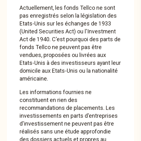
effectué sur la base d’une analyse du contexte
Actuellement, les fonds Tellco ne sont
économique, des secteurs et des pays et porte sur des
pas enregistrés selon la législation des
valeurs présentant une capitalisation boursière suffisante
Etats-Unis sur les échanges de 1933
ainsi qu’un flottant adéquat. Sont particulièrement
(United Securities Act) ou l'Investment
privilégiées les valeurs occupant une position de premier
Act de 1940. C'est pourquoi des parts de
plan dans le secteur et possédant une structure financière
saine avec une rentabilité importante ainsi que de bonnes
fonds Tellco ne peuvent pas être
perspectives de croissance à long terme.
vendues, proposées ou livrées aux
Etats-Unis à des investisseurs ayant leur
Vous trouverez ici la fiche d'information, la brochure et le
domicile aux Etats-Unis ou la nationalité
document d’informations clés:
Plus d'informations sur
américaine.
Swiss Fund Data
Les informations fournies ne
constituent en rien des
recommandations de placements. Les
Fonds en obligations
investissements en parts d'entreprises
d'investissement ne peuvent pas être
réalisés sans une étude approfondie
Tellco Classic - Inflation Protection ESG CHF hedged
des dossiers actuels et propres au
(en liquidation)