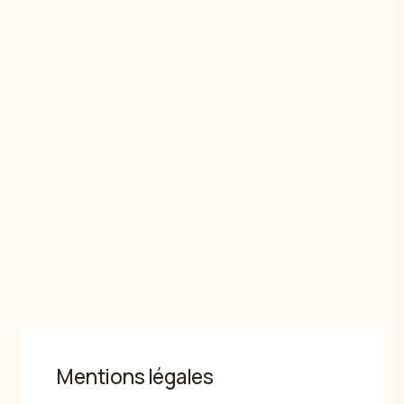
Durabilité
Labellisée «Good Practice» depuis 2024 par l’Alliance
climatique Suisse
Engagement pour la Suisse
Des investissements dans des biens immobiliers
suisses détenus directement pour des revenus
stables et durables
Mentions légales