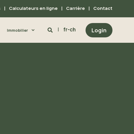
s
Calculateurs en ligne
Carrière
Contact
fr-ch
Login
Immobilier