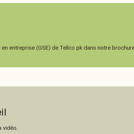
é en entreprise (GSE) de Tellco pk dans notre brochure
il
 vidéo.