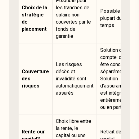
Possible pour
Choix de la
les tranches de
Possible la
stratégie
salaire non
plupart du
de
couvertes par le
temps
placement
fonds de
garantie
Solution de
compte: doit
Les risques
être conclue
Couverture
décès et
séparément.
des
invalidité sont
Solution
risques
automatiquement
d’assurance:
assurés
est intégrée
entièrement
ou en partie
Choix libre entre
la rente, le
Rente our
Retrait de
capital ou une
capital?
capital