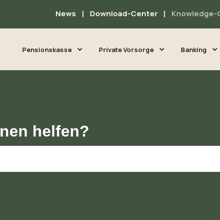
News
Download-Center
Knowledge-
Pensionskasse
Private Vorsorge
Banking
hnen helfen?
 Suchfeld leer ist.