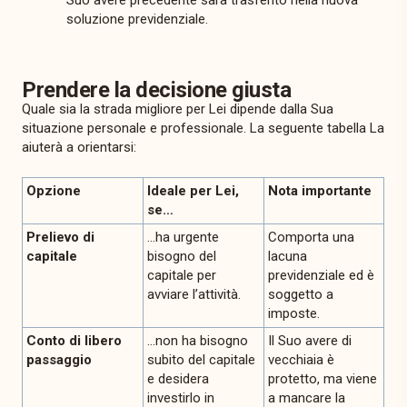
Suo avere precedente sarà trasferito nella nuova
soluzione previdenziale.
Prendere la decisione giusta
Quale sia la strada migliore per Lei dipende dalla Sua
situazione personale e professionale. La seguente tabella La
aiuterà a orientarsi:
Opzione
Ideale per Lei,
Nota importante
se…
Prelievo di
…ha urgente
Comporta una
capitale
bisogno del
lacuna
capitale per
previdenziale ed è
avviare l’attività.
soggetto a
imposte.
Conto di libero
…non ha bisogno
Il Suo avere di
passaggio
subito del capitale
vecchiaia è
e desidera
protetto, ma viene
investirlo in
a mancare la